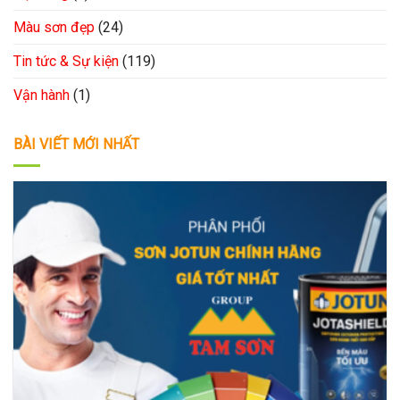
Màu sơn đẹp
(24)
Tin tức & Sự kiện
(119)
Vận hành
(1)
BÀI VIẾT MỚI NHẤT