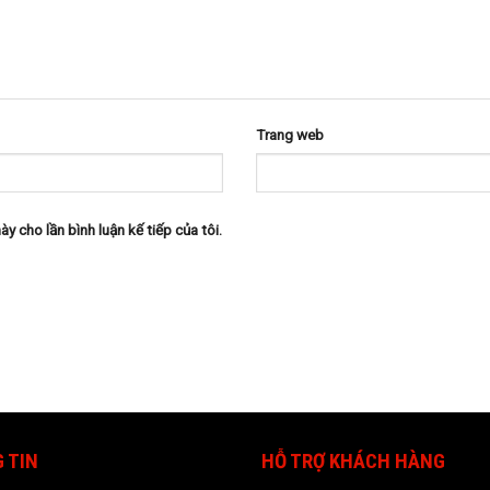
Trang web
ày cho lần bình luận kế tiếp của tôi.
 TIN
HỖ TRỢ KHÁCH HÀNG