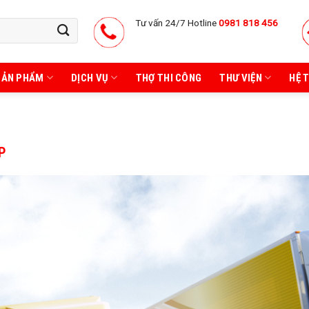
Tư vấn 24/7 Hotline
0981 818 456
SẢN PHẨM
DỊCH VỤ
THỢ THI CÔNG
THƯ VIỆN
HỆ 
P