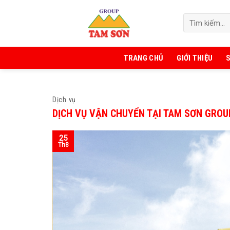
Skip
to
content
TRANG CHỦ
GIỚI THIỆU
Dịch vụ
DỊCH VỤ VẬN CHUYỂN TẠI TAM SƠN GROU
25
Th8