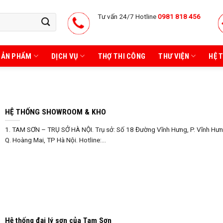
Tư vấn 24/7 Hotline
0981 818 456
SẢN PHẨM
DỊCH VỤ
THỢ THI CÔNG
THƯ VIỆN
HỆ 
HỆ THỐNG SHOWROOM & KHO
1. TAM SƠN – TRỤ SỞ HÀ NỘI. Trụ sở: Số 18 Đường Vĩnh Hưng, P. Vĩnh Hưn
Q. Hoàng Mai, TP Hà Nội. Hotline:...
Hệ thống đại lý sơn của Tam Sơn