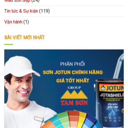
Màu sơn đẹp
(24)
Tin tức & Sự kiện
(119)
Vận hành
(1)
BÀI VIẾT MỚI NHẤT