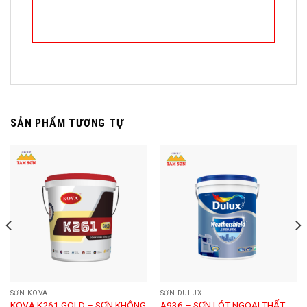
SẢN PHẨM TƯƠNG TỰ
SƠN KOVA
SƠN DULUX
KOVA K261 GOLD – SƠN KHÔNG
A936 – SƠN LÓT NGOẠI THẤT