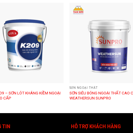
SƠN NGOẠI THẤT
09 – SƠN LÓT KHÁNG KIỀM NGOẠI
SƠN SIÊU BÓNG NGOẠI THẤT CAO 
O CẤP
WEATHERSUN SUNPRO
 TIN
HỖ TRỢ KHÁCH HÀNG