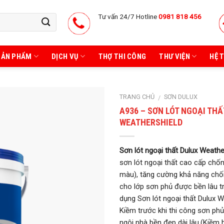
Tư vấn 24/7 Hotline
0981 818 456
SẢN PHẨM
DỊCH VỤ
THỢ THI CÔNG
THƯ VIỆN
HỆ 
TRANG CHỦ
SƠN DULUX
/
A936 – SƠN LÓT NGOẠI THẤ
WEATHERSHIELD
Sơn lót ngoại thất Dulux Weathe
sơn lót ngoại thất cao cấp chốn
màu), tăng cường khả năng chố
cho lớp sơn phủ được bền lâu t
dụng Sơn lót ngoại thất Dulux 
Kiềm trước khi thi công sơn phủ
ngôi nhà bền đẹp dài lâu.(Kiềm 