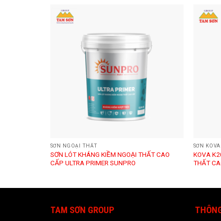
SƠN NGOẠI THẤT
SƠN KOVA
ÔNG BÓNG
SƠN LÓT KHÁNG KIỀM NGOẠI THẤT CAO
KOVA K2
CẤP ULTRA PRIMER SUNPRO
THẤT CA
TAM SƠN GROUP
THÔNG