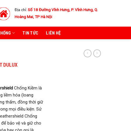
Địa chỉ:
Số 18 Đường Vĩnh Hưng, P. Vĩnh Hưng, Q.
Hoàng Mai, TP Hà Nội
THỐNG
TIN TỨC
LIÊN HỆ
T DULUX
rshield
Chống Kiềm là
g liềm hóa (loang
ng thấm, đồng thời giữ
rong mọi điều kiện. Sử
Weathershield Chống
 để bảo vệ và giữ cho
hóa hay còn gọi là