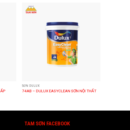
SƠN DULUX
CẤP
74AB – DULUX EASYCLEAN SƠN NỘI THẤT
TAM SƠN FACEBOOK