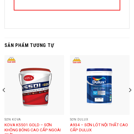
SẢN PHẨM TƯƠNG TỰ
SƠN KOVA
SƠN DULUX
KOVA K5501 GOLD – SƠN
A934 – SƠN LÓT NỘI THẤT CAO
KHÔNG BÓNG CAO CẤP NGOÀI
CẤP DULUX