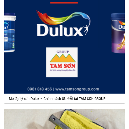
Mở đại lý sơn Dulux – Chính sách ƯU ĐÃI tại TAM SƠN GROUP