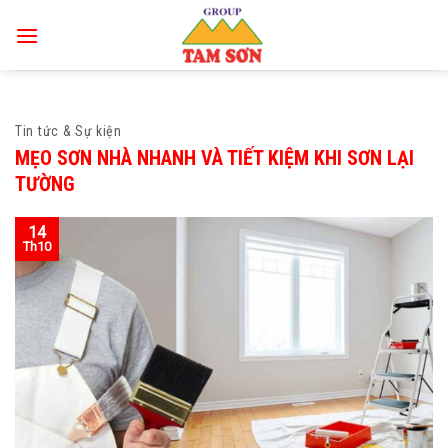
Skip
to
content
Tin tức & Sự kiện
MẸO SƠN NHÀ NHANH VÀ TIẾT KIỆM KHI SƠN LẠI
TƯỜNG
14
Th10