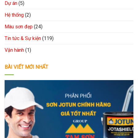
Dự án
(5)
Hệ thống
(2)
Màu sơn đẹp
(24)
Tin tức & Sự kiện
(119)
Vận hành
(1)
BÀI VIẾT MỚI NHẤT