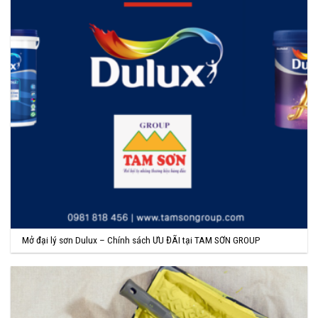
Mở đại lý sơn Dulux – Chính sách ƯU ĐÃI tại TAM SƠN GROUP