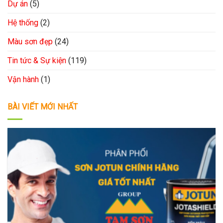
Dự án
(5)
Hệ thống
(2)
Màu sơn đẹp
(24)
Tin tức & Sự kiện
(119)
Vận hành
(1)
BÀI VIẾT MỚI NHẤT